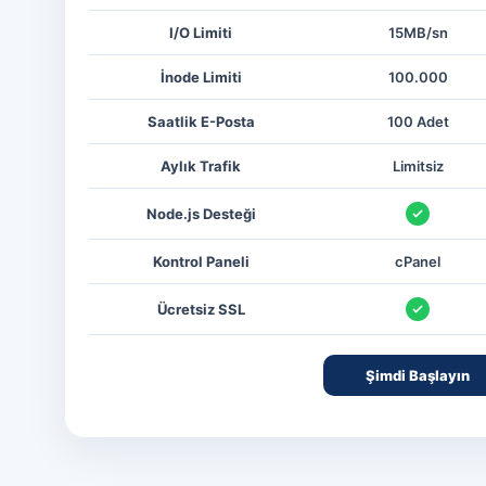
I/O Limiti
15MB/sn
İnode Limiti
100.000
Saatlik E-Posta
100 Adet
Aylık Trafik
Limitsiz
Var
Node.js Desteği
Kontrol Paneli
cPanel
Var
Ücretsiz SSL
Şimdi Başlayın