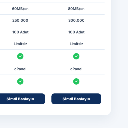
60MB/sn
80MB/sn
250.000
300.000
100 Adet
100 Adet
Limitsiz
Limitsiz
Var
Var
cPanel
cPanel
Var
Var
Şimdi Başlayın
Şimdi Başlayın