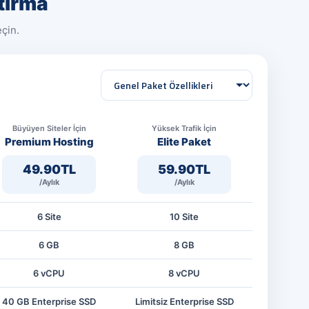
tırma
çin.
Özellik
grubu
Büyüyen Siteler İçin
Yüksek Trafik İçin
Premium Hosting
Elite Paket
49.90TL
59.90TL
/Aylık
/Aylık
6 Site
10 Site
6 GB
8 GB
6 vCPU
8 vCPU
40 GB Enterprise SSD
Limitsiz Enterprise SSD