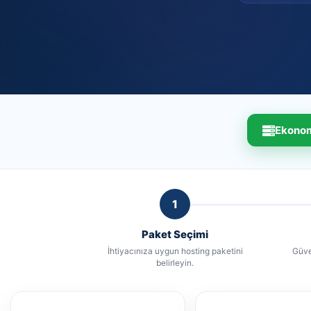
Ekonom
1
Paket Seçimi
İhtiyacınıza uygun hosting paketini
Güve
belirleyin.