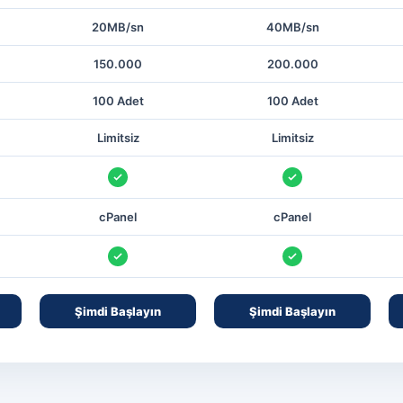
20MB/sn
40MB/sn
150.000
200.000
100 Adet
100 Adet
Limitsiz
Limitsiz
Var
Var
cPanel
cPanel
Var
Var
Şimdi Başlayın
Şimdi Başlayın