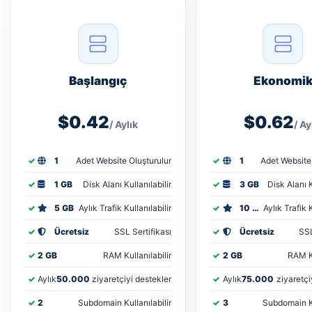
Başlangıç
Ekonomi
$0.42
$0.62
/ Aylık
/ Ay
1
Adet Website Oluşturulur
1
Adet Website
1 GB
Disk Alanı Kullanılabilir
3 GB
Disk Alanı K
5 GB
Aylık Trafik Kullanılabilir
10 GB
Aylık Trafik K
Ücretsiz
SSL Sertifikası
Ücretsiz
SSL
2 GB
RAM Kullanılabilir
2 GB
RAM Ku
Aylık
50.000
ziyaretçiyi destekler
Aylık
75.000
ziyaretçi
2
Subdomain Kullanılabilir
3
Subdomain Ku