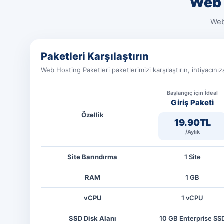
Web 
Web
Paketleri Karşılaştırın
Web Hosting Paketleri paketlerimizi karşılaştırın, ihtiyacını
Başlangıç için İdeal
Giriş Paketi
Özellik
19.90TL
/Aylık
Site Barındırma
1 Site
RAM
1 GB
vCPU
1 vCPU
SSD Disk Alanı
10 GB Enterprise SS