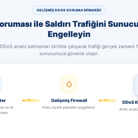
GELIŞMIŞ DDOS KORUMA MIMARISI
oruması ile Saldırı Trafiğini Sunu
Engelleyin
DDoS analiz katmanları birlikte çalışarak trafiği gerçek zamanlı fi
sunucunuza güvenle ulaşır.
ter
Gelişmiş Firewall
DDoS K
me ve ilk
Kötü niyetli paketler engellenir.
Anlık analiz
tmanı.