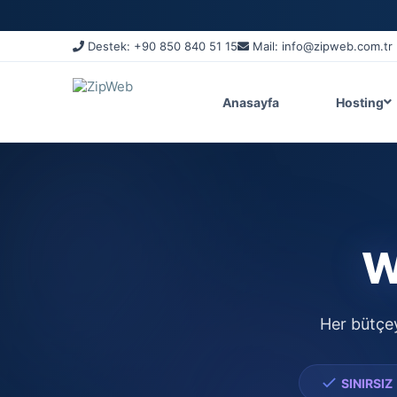
Destek: +90 850 840 51 15
Mail: info@zipweb.com.tr
Anasayfa
Hosting
W
Her bütçey
SINIRSIZ