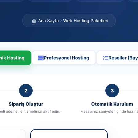
Ana Sayfa
Web Hosting Paketleri
ik Hosting
Profesyonel Hosting
Reseller (Bay
2
3
Sipariş Oluştur
Otomatik Kurulum
nli ödeme ile hizmetinizi aktif edin.
Hesabınız saniyeler içinde hazırla