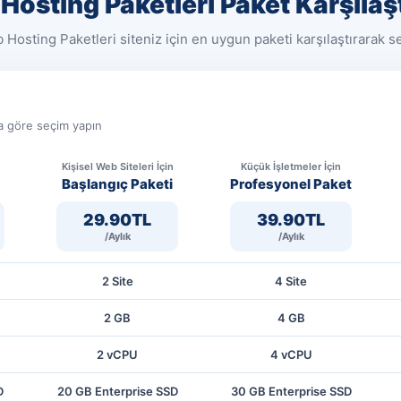
Hosting Paketleri Paket Karşılaş
 Hosting Paketleri siteniz için en uygun paketi karşılaştırarak se
za göre seçim yapın
Kişisel Web Siteleri İçin
Küçük İşletmeler İçin
Başlangıç Paketi
Profesyonel Paket
29.90TL
39.90TL
/Aylık
/Aylık
2 Site
4 Site
2 GB
4 GB
2 vCPU
4 vCPU
D
20 GB Enterprise SSD
30 GB Enterprise SSD