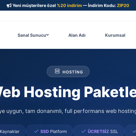
Yeni müşterilere özel
%20 indirim
— İndirim Kodu:
ZIP20
Sanal Sunucu
Alan Adı
Kurumsal
HOSTING
eb Hosting Paketle
e uygun, tam donanımlı, full performans web hosting
Kaynaklar
SSD
Platform
ÜCRETSİZ
SSL