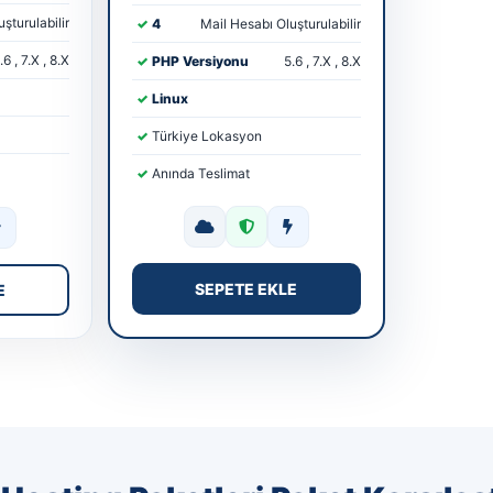
şturulabilir
4
Mail Hesabı Oluşturulabilir
.6 , 7.X , 8.X
PHP Versiyonu
5.6 , 7.X , 8.X
Linux
Türkiye Lokasyon
Anında Teslimat
SEPETE EKLE
E