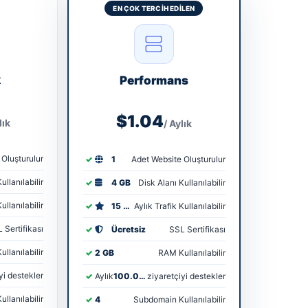
EN ÇOK TERCIH EDILEN
k
Performans
$1.04
lık
/ Aylık
 Oluşturulur
1
Adet Website Oluşturulur
ullanılabilir
4 GB
Disk Alanı Kullanılabilir
ullanılabilir
15 GB
Aylık Trafik Kullanılabilir
 Sertifikası
Ücretsiz
SSL Sertifikası
llanılabilir
2 GB
RAM Kullanılabilir
yi destekler
Aylık
100.000
ziyaretçiyi destekler
llanılabilir
4
Subdomain Kullanılabilir